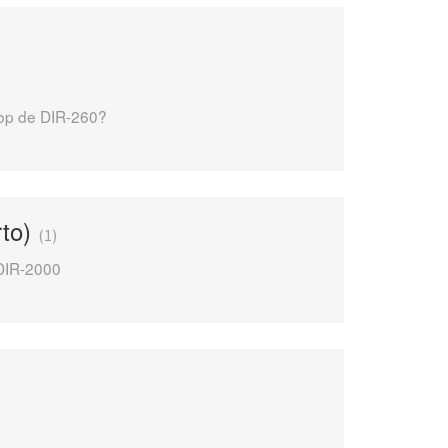
 op de DIR-260?
rto)
1
DIR-2000