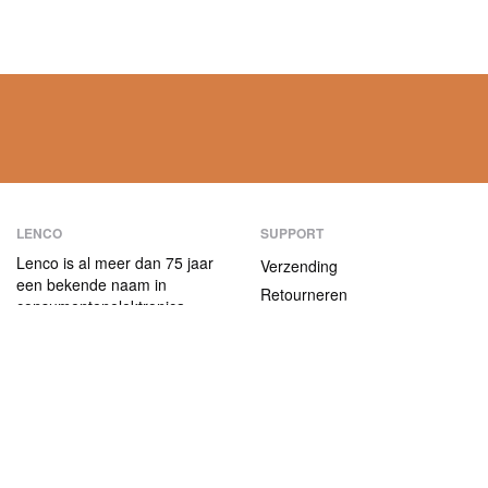
LENCO
SUPPORT
Lenco is al meer dan 75 jaar
Verzending
een bekende naam in
Retourneren
consumentenelektronica.
Betaalmethoden
Onze producten
onderscheiden zich niet alleen
Garantie
door hun
Contact
gebruiksvriendelijkheid, maar
ook door hun aantrekkelijke
ABOUT US
prijs-kwaliteitverhouding.
Het bedrijf
Vacatures en stages