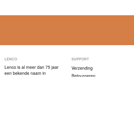
LENCO
SUPPORT
Lenco is al meer dan 75 jaar
Verzending
een bekende naam in
Retourneren
consumentenelektronica.
Betaalmethoden
Onze producten
onderscheiden zich niet alleen
Garantie
door hun
Contact
gebruiksvriendelijkheid, maar
ook door hun aantrekkelijke
ABOUT US
prijs-kwaliteitverhouding.
Het bedrijf
Vacatures en stages