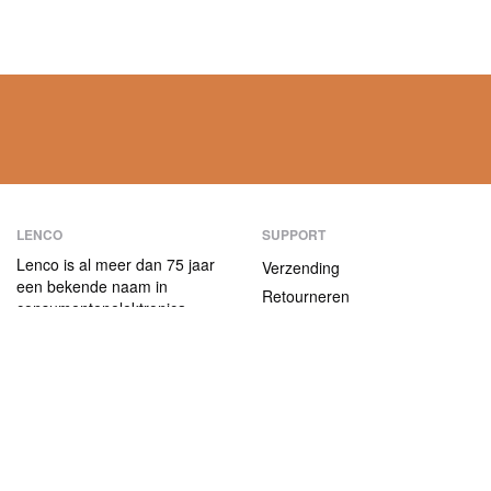
LENCO
SUPPORT
Lenco is al meer dan 75 jaar
Verzending
een bekende naam in
Retourneren
consumentenelektronica.
Betaalmethoden
Onze producten
onderscheiden zich niet alleen
Garantie
door hun
Contact
gebruiksvriendelijkheid, maar
ook door hun aantrekkelijke
ABOUT US
prijs-kwaliteitverhouding.
Het bedrijf
Vacatures en stages