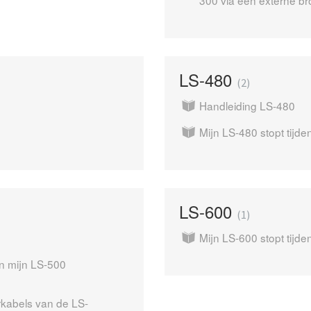
300 via een externe br
LS-480
2
Handleiding LS-480
Mijn LS-480 stopt tijde
LS-600
1
Mijn LS-600 stopt tijde
n mijn LS-500
rkabels van de LS-