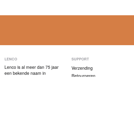
LENCO
SUPPORT
Lenco is al meer dan 75 jaar
Verzending
een bekende naam in
Retourneren
consumentenelektronica.
Betaalmethoden
Onze producten
onderscheiden zich niet alleen
Garantie
door hun
Contact
gebruiksvriendelijkheid, maar
ook door hun aantrekkelijke
ABOUT US
prijs-kwaliteitverhouding.
Het bedrijf
Vacatures en stages