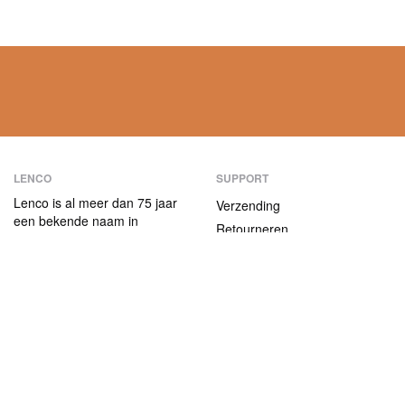
LENCO
SUPPORT
Lenco is al meer dan 75 jaar
Verzending
een bekende naam in
Retourneren
consumentenelektronica.
Betaalmethoden
Onze producten
onderscheiden zich niet alleen
Garantie
door hun
Contact
gebruiksvriendelijkheid, maar
ook door hun aantrekkelijke
ABOUT US
prijs-kwaliteitverhouding.
Het bedrijf
Vacatures en stages