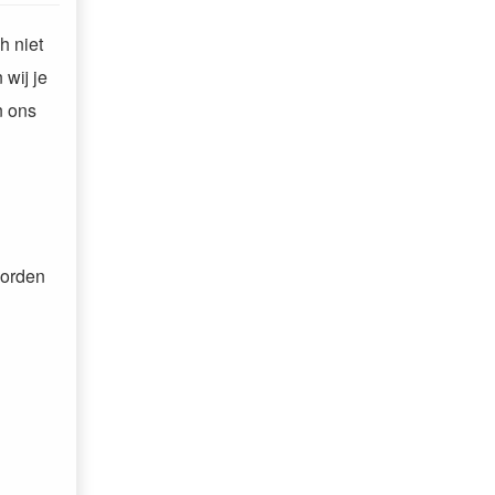
h niet
 wij je
n ons
worden