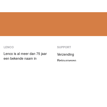
LENCO
SUPPORT
Lenco is al meer dan 75 jaar
Verzending
een bekende naam in
Retourneren
consumentenelektronica.
Betaalmethoden
Onze producten
onderscheiden zich niet alleen
Garantie
door hun
Contact
gebruiksvriendelijkheid, maar
ook door hun aantrekkelijke
ABOUT US
prijs-kwaliteitverhouding.
Het bedrijf
Vacatures en stages