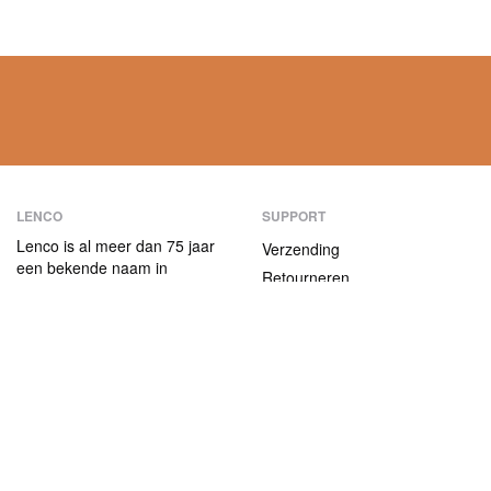
LENCO
SUPPORT
Lenco is al meer dan 75 jaar
Verzending
een bekende naam in
Retourneren
consumentenelektronica.
Betaalmethoden
Onze producten
onderscheiden zich niet alleen
Garantie
door hun
Contact
gebruiksvriendelijkheid, maar
ook door hun aantrekkelijke
ABOUT US
prijs-kwaliteitverhouding.
Het bedrijf
Vacatures en stages