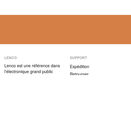
LENCO
SUPPORT
Lenco est une référence dans
Expédition
l'électronique grand public
Retourner
depuis plus de 75 ans. Nos
Modes de paiement
produits se caractérisent non
seulement par leur convivialité
Garantie
et leur facilité d’utilisation,
Contact
mais aussi par leur rapport
qualité / prix attractif.
ABOUT US
L'entreprise
Nous rejoindre