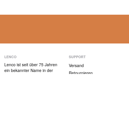
LENCO
SUPPORT
Lenco ist seit über 75 Jahren
Versand
ein bekannter Name in der
Retournieren
Unterhaltungselektronik.
Zahlungsmethoden
Unsere Produkte zeichnen
sich nicht nur durch die
Garantiebedingungen
Benutzerfreundlichkeit aus,
Kontakt
sondern auch durch das
attraktive
ABOUT US
Preis-/Leistungsverhältnis.
Die Firma
Jobs und Praktika