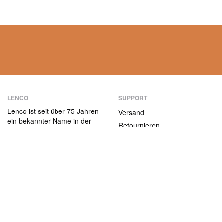
LENCO
SUPPORT
Lenco ist seit über 75 Jahren
Versand
ein bekannter Name in der
Retournieren
Unterhaltungselektronik.
Zahlungsmethoden
Unsere Produkte zeichnen
sich nicht nur durch die
Garantiebedingungen
Benutzerfreundlichkeit aus,
Kontakt
sondern auch durch das
attraktive
ABOUT US
Preis-/Leistungsverhältnis.
Die Firma
Jobs und Praktika