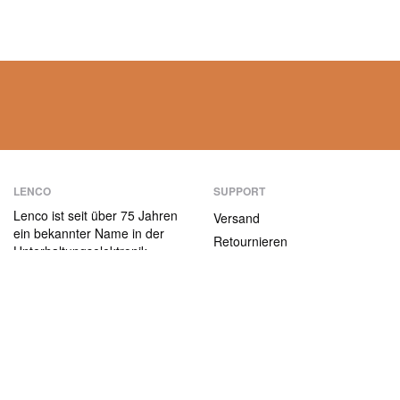
LENCO
SUPPORT
Lenco ist seit über 75 Jahren
Versand
ein bekannter Name in der
Retournieren
Unterhaltungselektronik.
Zahlungsmethoden
Unsere Produkte zeichnen
sich nicht nur durch die
Garantiebedingungen
Benutzerfreundlichkeit aus,
Kontakt
sondern auch durch das
attraktive
ABOUT US
Preis-/Leistungsverhältnis.
Die Firma
Jobs und Praktika