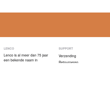
LENCO
SUPPORT
Lenco is al meer dan 75 jaar
Verzending
een bekende naam in
Retourneren
consumentenelektronica.
Betaalmethoden
Onze producten
onderscheiden zich niet alleen
Garantie
door hun
Contact
gebruiksvriendelijkheid, maar
ook door hun aantrekkelijke
ABOUT US
prijs-kwaliteitverhouding.
Het bedrijf
Vacatures en stages