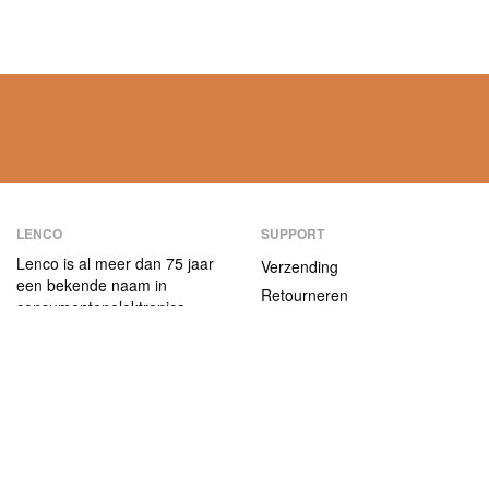
LENCO
SUPPORT
Lenco is al meer dan 75 jaar
Verzending
een bekende naam in
Retourneren
consumentenelektronica.
Betaalmethoden
Onze producten
onderscheiden zich niet alleen
Garantie
door hun
Contact
gebruiksvriendelijkheid, maar
ook door hun aantrekkelijke
ABOUT US
prijs-kwaliteitverhouding.
Het bedrijf
Vacatures en stages