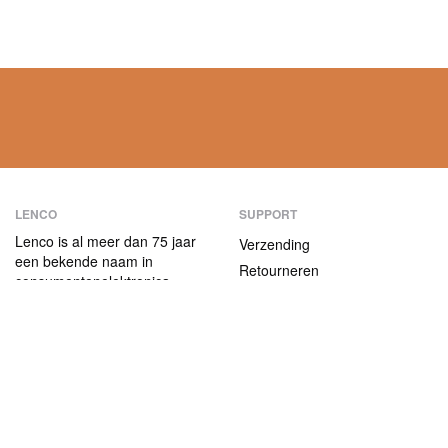
LENCO
SUPPORT
Lenco is al meer dan 75 jaar
Verzending
een bekende naam in
Retourneren
consumentenelektronica.
Betaalmethoden
Onze producten
onderscheiden zich niet alleen
Garantie
door hun
Contact
gebruiksvriendelijkheid, maar
ook door hun aantrekkelijke
ABOUT US
prijs-kwaliteitverhouding.
Het bedrijf
Vacatures en stages