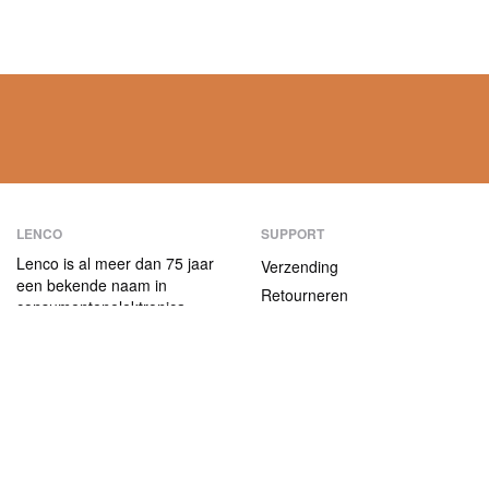
LENCO
SUPPORT
Lenco is al meer dan 75 jaar
Verzending
een bekende naam in
Retourneren
consumentenelektronica.
Betaalmethoden
Onze producten
onderscheiden zich niet alleen
Garantie
door hun
Contact
gebruiksvriendelijkheid, maar
ook door hun aantrekkelijke
ABOUT US
prijs-kwaliteitverhouding.
Het bedrijf
Vacatures en stages