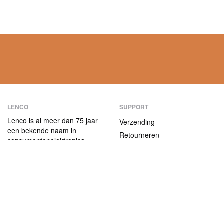
LENCO
SUPPORT
Lenco is al meer dan 75 jaar
Verzending
een bekende naam in
Retourneren
consumentenelektronica.
Betaalmethoden
Onze producten
onderscheiden zich niet alleen
Garantie
door hun
Contact
gebruiksvriendelijkheid, maar
ook door hun aantrekkelijke
ABOUT US
prijs-kwaliteitverhouding.
Het bedrijf
Vacatures en stages