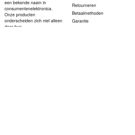
een bekende naam in
Retourneren
consumentenelektronica.
Betaalmethoden
Onze producten
onderscheiden zich niet alleen
Garantie
door hun
Contact
gebruiksvriendelijkheid, maar
ook door hun aantrekkelijke
ABOUT US
prijs-kwaliteitverhouding.
Het bedrijf
Vacatures en stages
Juridische informatie
Blog
CONTACT
support@lenco.com
Algemene voorwaarden
|
Privacy & Cookiebeleid
©2021 Lenco Benelux BV. All rights reserved.