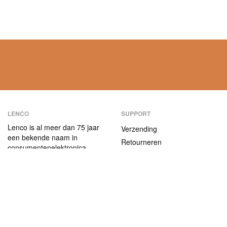
LENCO
SUPPORT
Lenco is al meer dan 75 jaar
Verzending
een bekende naam in
Retourneren
consumentenelektronica.
Betaalmethoden
Onze producten
onderscheiden zich niet alleen
Garantie
door hun
Contact
gebruiksvriendelijkheid, maar
ook door hun aantrekkelijke
ABOUT US
prijs-kwaliteitverhouding.
Het bedrijf