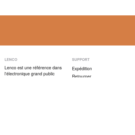
LENCO
SUPPORT
Lenco est une référence dans
Expédition
l'électronique grand public
Retourner
depuis plus de 75 ans. Nos
Modes de paiement
produits se caractérisent non
seulement par leur convivialité
Garantie
et leur facilité d’utilisation,
Contact
mais aussi par leur rapport
qualité / prix attractif.
ABOUT US
L'entreprise
Nous rejoindre