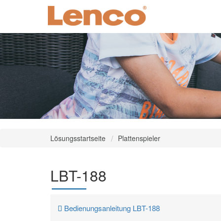
Lösungsstartseite
Plattenspieler
LBT-188
Bedienungsanleitung LBT-188