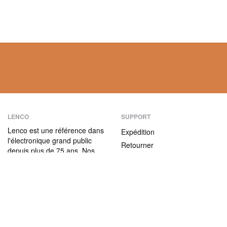
LENCO
SUPPORT
Lenco est une référence dans
Expédition
l'électronique grand public
Retourner
depuis plus de 75 ans. Nos
Modes de paiement
produits se caractérisent non
seulement par leur convivialité
Garantie
et leur facilité d’utilisation,
Contact
mais aussi par leur rapport
qualité / prix attractif.
ABOUT US
L'entreprise