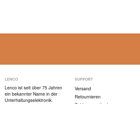
LENCO
SUPPORT
Lenco ist seit über 75 Jahren
Versand
ein bekannter Name in der
Retournieren
Unterhaltungselektronik.
Zahlungsmethoden
Unsere Produkte zeichnen
sich nicht nur durch die
Garantiebedingungen
Benutzerfreundlichkeit aus,
Kontakt
sondern auch durch das
attraktive
ABOUT US
Preis-/Leistungsverhältnis.