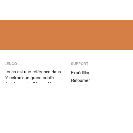
LENCO
SUPPORT
Lenco est une référence dans
Expédition
l'électronique grand public
Retourner
depuis plus de 75 ans. Nos
Modes de paiement
produits se caractérisent non
seulement par leur convivialité
Garantie
et leur facilité d’utilisation,
Contact
mais aussi par leur rapport
qualité / prix attractif.
ABOUT US
L'entreprise
Nous rejoindre