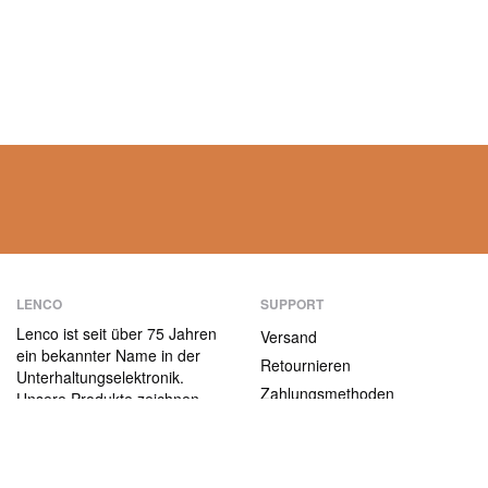
LENCO
SUPPORT
Lenco ist seit über 75 Jahren
Versand
ein bekannter Name in der
Retournieren
Unterhaltungselektronik.
Zahlungsmethoden
Unsere Produkte zeichnen
sich nicht nur durch die
Garantiebedingungen
Benutzerfreundlichkeit aus,
Kontakt
sondern auch durch das
attraktive