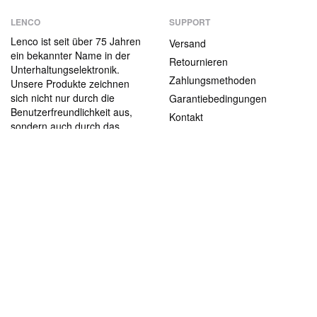
LENCO
SUPPORT
Lenco ist seit über 75 Jahren
Versand
ein bekannter Name in der
Retournieren
Unterhaltungselektronik.
Zahlungsmethoden
Unsere Produkte zeichnen
sich nicht nur durch die
Garantiebedingungen
Benutzerfreundlichkeit aus,
Kontakt
sondern auch durch das
attraktive
ABOUT US
Preis-/Leistungsverhältnis.
Die Firma
Jobs und Praktika
Rechtliche informationen
Blog
CONTACT
support@lenco.com