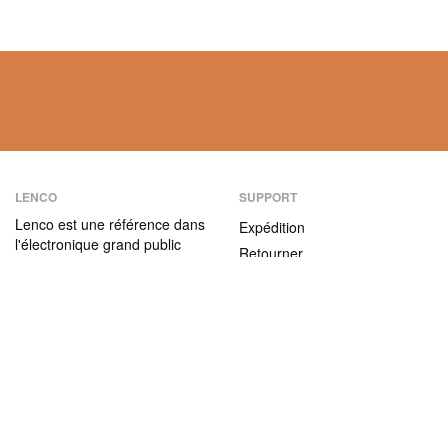
LENCO
SUPPORT
Lenco est une référence dans
Expédition
l'électronique grand public
Retourner
depuis plus de 75 ans. Nos
Modes de paiement
produits se caractérisent non
seulement par leur convivialité
Garantie
et leur facilité d’utilisation,
Contact
mais aussi par leur rapport
qualité / prix attractif.
ABOUT US
L'entreprise
Nous rejoindre