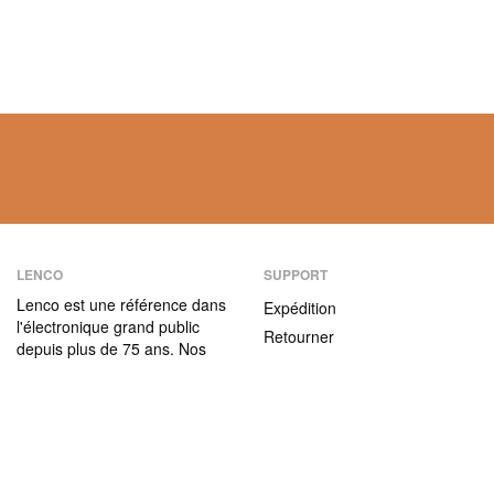
LENCO
SUPPORT
Lenco est une référence dans
Expédition
l'électronique grand public
Retourner
depuis plus de 75 ans. Nos
Modes de paiement
produits se caractérisent non
seulement par leur convivialité
Garantie
et leur facilité d’utilisation,
Contact
mais aussi par leur rapport
qualité / prix attractif.
ABOUT US