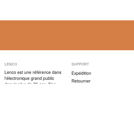
LENCO
SUPPORT
Lenco est une référence dans
Expédition
l'électronique grand public
Retourner
depuis plus de 75 ans. Nos
Modes de paiement
produits se caractérisent non
seulement par leur convivialité
Garantie
et leur facilité d’utilisation,
Contact
mais aussi par leur rapport
qualité / prix attractif.
ABOUT US
L'entreprise
Nous rejoindre