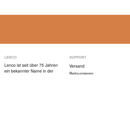
LENCO
SUPPORT
Lenco ist seit über 75 Jahren
Versand
ein bekannter Name in der
Retournieren
Unterhaltungselektronik.
Zahlungsmethoden
Unsere Produkte zeichnen
sich nicht nur durch die
Garantiebedingungen
Benutzerfreundlichkeit aus,
Kontakt
sondern auch durch das
attraktive
ABOUT US
Preis-/Leistungsverhältnis.
Die Firma
Jobs und Praktika