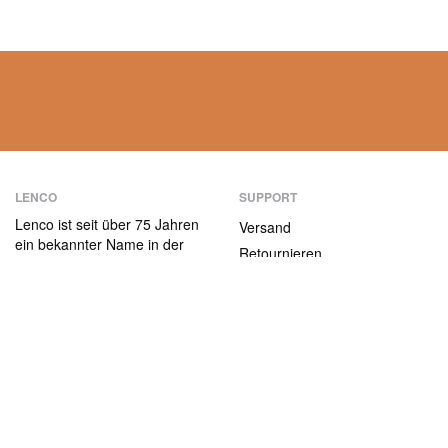
LENCO
SUPPORT
Lenco ist seit über 75 Jahren
Versand
ein bekannter Name in der
Retournieren
Unterhaltungselektronik.
Zahlungsmethoden
Unsere Produkte zeichnen
sich nicht nur durch die
Garantiebedingungen
Benutzerfreundlichkeit aus,
Kontakt
sondern auch durch das
attraktive
ABOUT US
Preis-/Leistungsverhältnis.
Die Firma
Jobs und Praktika