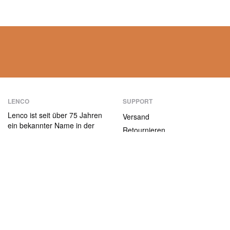
LENCO
SUPPORT
Lenco ist seit über 75 Jahren
Versand
ein bekannter Name in der
Retournieren
Unterhaltungselektronik.
Zahlungsmethoden
Unsere Produkte zeichnen
sich nicht nur durch die
Garantiebedingungen
Benutzerfreundlichkeit aus,
Kontakt
sondern auch durch das
attraktive
ABOUT US
Preis-/Leistungsverhältnis.
Die Firma
Jobs und Praktika