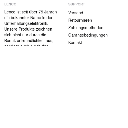
LENCO
SUPPORT
Lenco ist seit über 75 Jahren
Versand
ein bekannter Name in der
Retournieren
Unterhaltungselektronik.
Zahlungsmethoden
Unsere Produkte zeichnen
sich nicht nur durch die
Garantiebedingungen
Benutzerfreundlichkeit aus,
Kontakt
sondern auch durch das
attraktive
ABOUT US
Preis-/Leistungsverhältnis.
Die Firma
Jobs und Praktika
Rechtliche informationen
Blog
CONTACT
support@lenco.com
Algemene voorwaarden
|
Privacy & Cookiebeleid